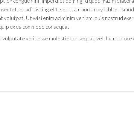
ption congue nihil imperdiet doming id quod mazim placera
nsectetuer adipiscing elit, sed diam nonummy nibh euismod
t volutpat. Ut wisi enim ad minim veniam, quis nostrud exer
aliquip ex ea commodo consequat.
n vulputate velit esse molestie consequat, vel illum dolore