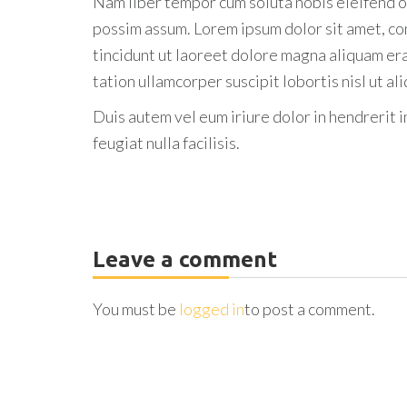
Nam liber tempor cum soluta nobis eleifend o
possim assum. Lorem ipsum dolor sit amet, co
tincidunt ut laoreet dolore magna aliquam era
tation ullamcorper suscipit lobortis nisl ut 
Duis autem vel eum iriure dolor in hendrerit i
feugiat nulla facilisis.
Leave a comment
You must be
logged in
to post a comment.