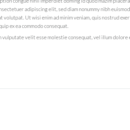
ption congue nihil imperdiet doming id quod mazim placera
nsectetuer adipiscing elit, sed diam nonummy nibh euismod
t volutpat. Ut wisi enim ad minim veniam, quis nostrud exer
aliquip ex ea commodo consequat.
n vulputate velit esse molestie consequat, vel illum dolore