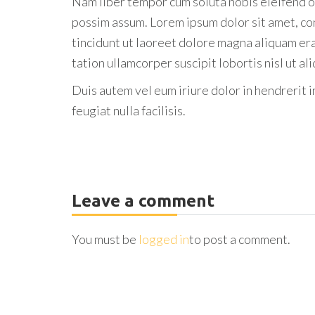
Nam liber tempor cum soluta nobis eleifend o
possim assum. Lorem ipsum dolor sit amet, co
tincidunt ut laoreet dolore magna aliquam era
tation ullamcorper suscipit lobortis nisl ut 
Duis autem vel eum iriure dolor in hendrerit i
feugiat nulla facilisis.
Leave a comment
You must be
logged in
to post a comment.