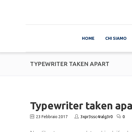
HOME
CHI SIAMO
TYPEWRITER TAKEN APART
Typewriter taken apa
23 Febbraio 2017
3xpr3ssc4ralg3r0
0