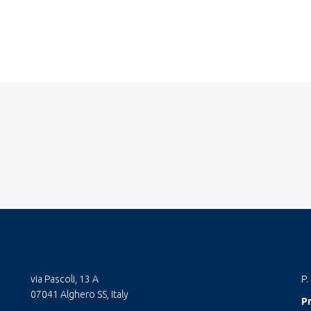
via Pascoli, 13 A
P.
07041 Alghero SS, Italy
Pr