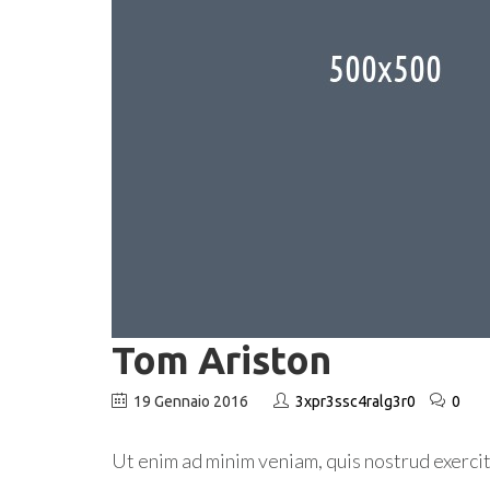
Tom Ariston
19 Gennaio 2016
3xpr3ssc4ralg3r0
0
Ut enim ad minim veniam, quis nostrud exercit